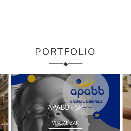
PORTFOLIO
◆
APABB - SP
VISUALIZAR