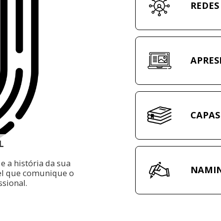
REDES 
APRES
CAPAS
L
 a história da sua 
NAMI
l que comunique o 
ssional.